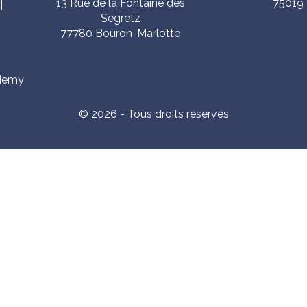
13 Rue de la Fontaine des
75019 
|
Segretz
|
77780 Bouron-Marlotte
demy
© 2026 - Tous droits réservés