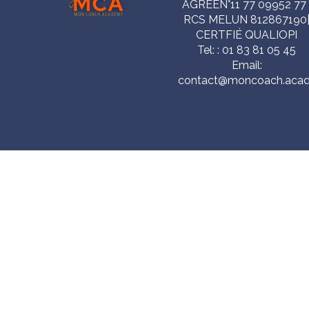
AGRÉÉN°11 77 09952 77 
RCS MELUN 812867190
CERTFIÉ QUALIOPI
Tel: : 01 83 81 05 45
Email:
contact@moncoach.aca