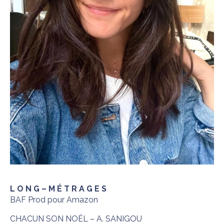
L O N G – M É T R A G E S
BAF Prod pour Amazon
CHACUN SON NOËL – A. SANIGOU