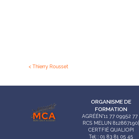
< Thierry Rousset
ORGANISME DE
FORMATION
AGRÉÉN°11 77 09952 77 
RCS MELUN 812867190
CERTFIÉ QUALIOPI
Tel: : 01 83 81 05 45