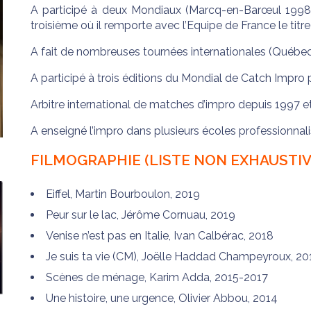
A participé à deux Mondiaux (Marcq-en-Barœul 1998 e
troisième où il remporte avec l’Equipe de France le ti
A fait de nombreuses tournées internationales (Québec, S
A participé à trois éditions du Mondial de Catch Impro
Arbitre international de matches d’impro depuis 1997 et
A enseigné l’impro dans plusieurs écoles professionnal
​FILMOGRAPHIE (LISTE NON EXHAUSTIVE
Eiffel, Martin Bourboulon, 2019
Peur sur le lac, Jérôme Cornuau, 2019
Venise n’est pas en Italie, Ivan Calbérac, 2018
Je suis ta vie (CM), Joëlle Haddad Champeyroux, 20
Scènes de ménage, Karim Adda, 2015-2017
Une histoire, une urgence, Olivier Abbou, 2014