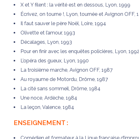
X et Y filent : la vérité est en dessous, Lyon, 1999
Écrivez, on tourne !, Lyon, tournée et Avignon OFF,
Il faut sauver le père Noël, Loire, 1994
Olivette et l’amour, 1993
Décalages, Lyon, 1993
Pour en finir avec les enquêtes policières, Lyon, 199
L’opéra des gueux, Lyon, 1990
La troisième marche, Avignon OFF, 1987
Au royaume de Motordu, Drôme, 1987
La cité sans sommeil, Drôme, 1984
Une noce, Ardèche, 1984
La leçon, Valence, 1984
ENSEIGNEMENT :
Comédien et formateur à la Ligue française d’improvi