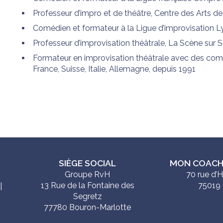
Professeur d’impro et de théâtre, Centre des Arts de 
Comédien et formateur à la Ligue d’improvisation L
Professeur d’improvisation théâtrale, La Scène sur 
Formateur en improvisation théâtrale avec des comé
France, Suisse, Italie, Allemagne, depuis 1991
SIÈGE SOCIAL
MON COACH
Groupe RvH
70 rue d’
13 Rue de la Fontaine des
75019 
|
Segretz
|
77780 Bouron-Marlotte