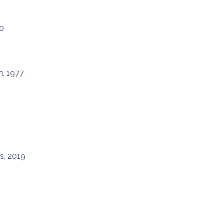
80
n, 1977
is, 2019