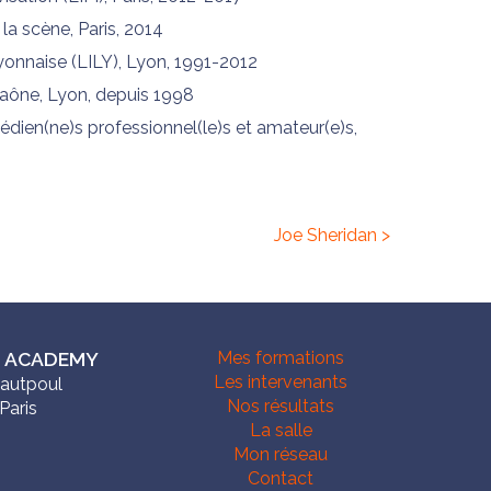
la scène, Paris, 2014
yonnaise (LILY), Lyon, 1991-2012
Saône, Lyon, depuis 1998
dien(ne)s professionnel(le)s et amateur(e)s,
Joe Sheridan >
 ACADEMY
Mes formations
Les intervenants
Hautpoul
Nos résultats
Paris
La salle
Mon réseau
Contact